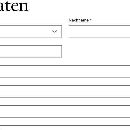
aten
Nachname
*